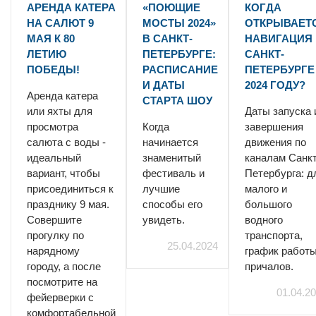
АРЕНДА КАТЕРА
«ПОЮЩИЕ
КОГДА
НА САЛЮТ 9
МОСТЫ 2024»
ОТКРЫВАЕТ
МАЯ К 80
В САНКТ-
НАВИГАЦИЯ 
ЛЕТИЮ
ПЕТЕРБУРГЕ:
САНКТ-
ПОБЕДЫ!
РАСПИСАНИЕ
ПЕТЕРБУРГЕ
И ДАТЫ
2024 ГОДУ?
Аренда катера
СТАРТА ШОУ
или яхты для
Даты запуска 
просмотра
Когда
завершения
салюта с воды -
начинается
движения по
идеальный
знаменитый
каналам Санкт
вариант, чтобы
фестиваль и
Петербурга: д
присоединиться к
лучшие
малого и
празднику 9 мая.
способы его
большого
Совершите
увидеть.
водного
прогулку по
транспорта,
25.04.2024
нарядному
график работ
городу, а после
причалов.
посмотрите на
01.04.2
фейерверки с
комфортабельной